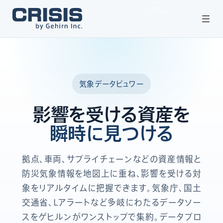
クライシスについて
気象データビュワー
開発の背景
影響を受ける資産を
料金プラン
瞬時に見つける
お問い合わせ
拠点、車両、サプライチェーンなどの資産情報と
防災気象情報を地図上に重ね、影響を受ける対
サポートサイト
象をリアルタイムに把握できます。気象庁、国土
交通省、Lアラートなど多岐にわたるデータソー
ログイン
スをゲヒルンがワンストップで集約。データプロ